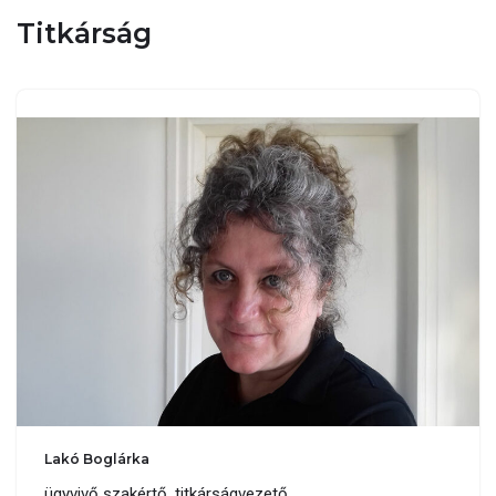
Titkárság
Lakó Boglárka
ügyvivő szakértő, titkárságvezető