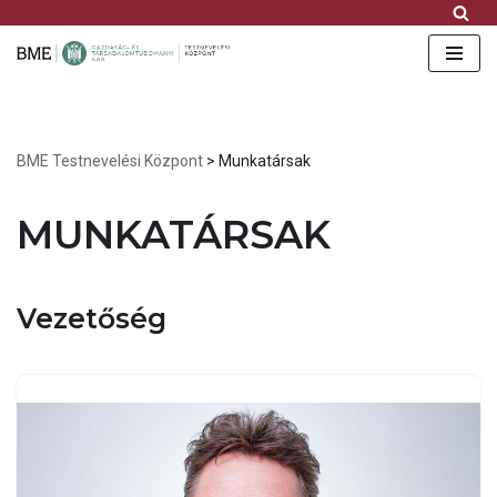
FB
IG
YT
Skip
to
content
BME Testnevelési Központ
>
Munkatársak
MUNKATÁRSAK
Vezetőség