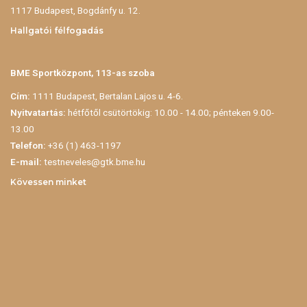
1117 Budapest, Bogdánfy u. 12.
Hallgatói félfogadás
BME Sportközpont, 113-as szoba
Cím:
1111 Budapest, Bertalan Lajos u. 4-6.
Nyitvatartás:
hétfőtől csütörtökig: 10.00 - 14.00; pénteken 9.00-
13.00
Telefon:
+36 (1) 463-1197
E-mail:
testneveles@gtk.bme.hu
Kövessen minket