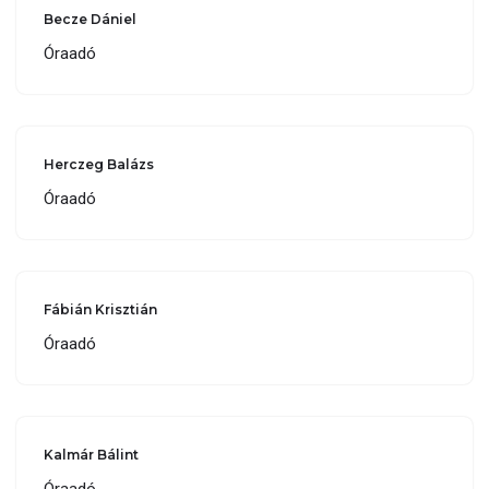
Becze Dániel
Óraadó
Herczeg Balázs
Óraadó
Fábián Krisztián
Óraadó
Kalmár Bálint