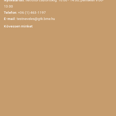
Nyitvatartás:
hétfőtől csütörtökig: 10.00 - 14.00; pénteken 9.00-
13.00
Telefon:
+36 (1) 463-1197
E-mail:
testneveles@gtk.bme.hu
Kövessen minket