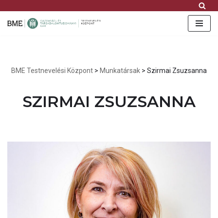
FB
IG
YT
Skip
to
content
BME Testnevelési Központ
>
Munkatársak
>
Szirmai Zsuzsanna
SZIRMAI ZSUZSANNA