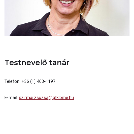
Testnevelő tanár
Telefon: +36 (1) 463-1197
E-mail:
szirmai.zsuzsa@gtk.bme.hu