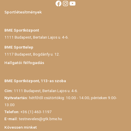
Sportlétesítmények
BME Sportközpont
1111 Budapest, Bertalan Lajos u. 4-6.
BME Sporttelep
1117 Budapest, Bogdánfy u. 12.
Hallgatói félfogadás
BME Sportközpont, 113-as szoba
Cím:
1111 Budapest, Bertalan Lajos u. 4-6.
Nyitvatartás:
hétfőtől csütörtökig: 10.00 - 14.00; pénteken 9.00-
13.00
Telefon:
+36 (1) 463-1197
E-mail:
testneveles@gtk.bme.hu
Kövessen minket