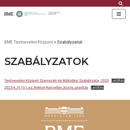
FB
IG
YT
Skip
to
content
BME Testnevelési Központ
>
Szabályzatok
SZABÁLYZATOK
Testnevelési Központ Szervezeti és Működési Szabályzata, 2020
Letöltés
2023-6_(V.15.)_sz_Rektori-Kancellári_közös_utasítás
Letöltés