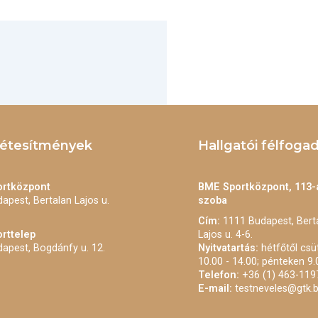
létesítmények
Hallgatói félfoga
rtközpont
BME Sportközpont, 113-
apest, Bertalan Lajos u.
szoba
Cím:
1111 Budapest, Bert
rttelep
Lajos u. 4-6.
apest, Bogdánfy u. 12.
Nyitvatartás:
hétfőtől csü
10.00 - 14.00; pénteken 9.
Telefon:
+36 (1) 463-119
E-mail:
testneveles@gtk.