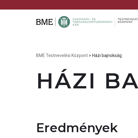
FB
IG
YT
Skip
to
content
BME Testnevelési Központ
>
Házi bajnokság
HÁZI B
Eredmények