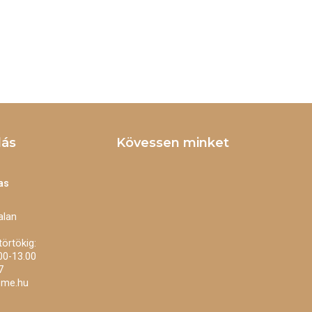
dás
Kövessen minket
as
alan
törtökig:
00-13.00
7
bme.hu