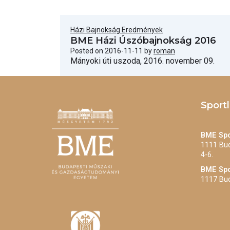
Házi Bajnokság Eredmények
BME Házi Úszóbajnokság 2016
Posted on
2016-11-11
by
roman
Mányoki úti uszoda, 2016. november 09.
Sport
BME Spo
1111 Bud
4-6.
BME Spo
1117 Bud