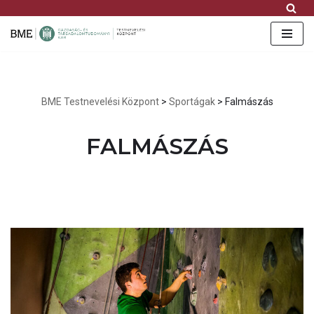
FB
IG
YT
Skip
to
content
BME Testnevelési Központ
>
Sportágak
>
Falmászás
FALMÁSZÁS