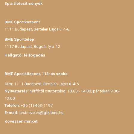
Sportlétesítmények
BME Sportközpont
1111 Budapest, Bertalan Lajos u. 4-6.
BME Sporttelep
1117 Budapest, Bogdánfy u. 12.
Hallgatói félfogadás
BME Sportközpont, 113-as szoba
Cím:
1111 Budapest, Bertalan Lajos u. 4-6.
Nyitvatartás:
hétfőtől csütörtökig: 10.00 - 14.00; pénteken 9.00-
13.00
Telefon:
+36 (1) 463-1197
E-mail:
testneveles@gtk.bme.hu
Kövessen minket